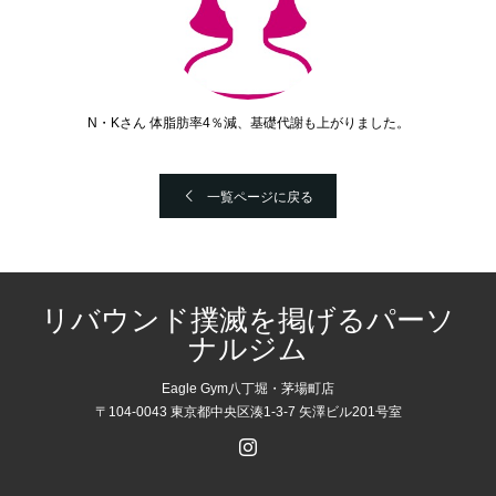
N・Kさん 体脂肪率4％減、基礎代謝も上がりました。
一覧ページに戻る
リバウンド撲滅を掲げるパーソ
ナルジム
Eagle Gym八丁堀・茅場町店
〒104-0043 東京都中央区湊1-3-7 矢澤ビル201号室